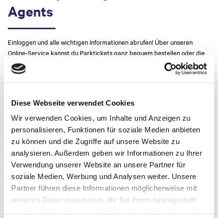
Agents
Einloggen und alle wichtigen Informationen abrufen! Über unseren
Online-Service kannst du Parktickets ganz bequem bestellen oder die
aktuellen Parktarife einsehen. Und so einfach geht´s:
1. Agenturnummer und Postleitzahl eingeben
Diese Webseite verwendet Cookies
2. Anmeldung bestätigen
Wir verwenden Cookies, um Inhalte und Anzeigen zu
personalisieren, Funktionen für soziale Medien anbieten
3. „Ready for Departure“
zu können und die Zugriffe auf unsere Website zu
analysieren. Außerdem geben wir Informationen zu Ihrer
Jetzt
Login
starten und Parkticketbestellung abschließen! Bei
Verwendung unserer Website an unsere Partner für
Fragen zum Login stehen dir die Kollegen des
soziale Medien, Werbung und Analysen weiter. Unsere
Informationsschalters
(PSC) gerne zur Verfügung.
Partner führen diese Informationen möglicherweise mit
weiteren Daten zusammen, die Sie ihnen bereitgestellt
haben oder die sie im Rahmen Ihrer Nutzung der Dienste
Bitte beachte, wenn du 1- oder 2-Tages-Tickets benötigst, bitte direkt